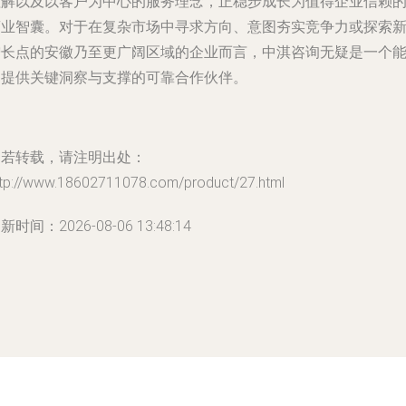
理解以及以客户为中心的服务理念，正稳步成长为值得企业信赖
商业智囊。对于在复杂市场中寻求方向、意图夯实竞争力或探索
增长点的安徽乃至更广阔区域的企业而言，中淇咨询无疑是一个
够提供关键洞察与支撑的可靠合作伙伴。
如若转载，请注明出处：
ttp://www.18602711078.com/product/27.html
新时间：2026-08-06 13:48:14