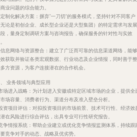
杂商业问题的综合能力。
.
定制化解决方案
：摒弃“一刀切”的服务模式，坚持针对不同客户
（无论是初创企业、成长型企业还是大型集团）的特定需求与发
阶段，量身定制调研方案与咨询报告，确保服务的针对性与实效
性。
.
信息网络与资源整合
：建立了广泛而可靠的信息渠道网络，能
高效获取并验证各类宏观数据、行业动态及企业情报，同时善于
合多方资源，为客户连接潜在的合作机会。
、 业务领域与典型应用
市场进入战略
：为计划进入安徽或特定区域市场的企业，提供全
的市场容量、消费者行为、渠道分布及准入壁垒分析。
投资项目评估
：对拟投资项目的市场前景、技术可行性、经济效
及潜在风险进行综合评估，出具专业可行性研究报告。
竞争情报系统
：帮助企业建立或优化竞争情报监测体系，持续跟
主要竞争对手的动态、战略及优劣势。