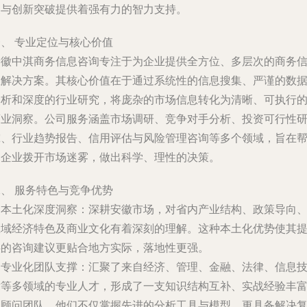
展与创新突破提供着强有力的智力支持。
、 专业定位与核心价值
安徽中淇商务信息咨询专注于为企业提供全方位、多层次的商务
息解决方案。其核心价值在于通过系统性的信息搜集、严谨的数
分析和深度的行业研究，将庞杂的市场信息转化为清晰、可执行
商业洞察。公司服务涵盖市场调研、竞争对手分析、投资可行性
究、行业趋势报告、信用评估与风险管理咨询等多个领域，旨在
助企业拨开市场迷雾，做出科学、理性的决策。
、 服务特色与竞争优势
.
本土化深度洞察
：深耕安徽市场，对省内产业结构、政策导向
区域经济特色及商业文化有着深刻的理解。这种本土化优势使其
供的咨询建议更贴合地方实际，落地性更强。
.
专业化团队支撑
：汇聚了来自经济、管理、金融、法律、信息
术等多领域的专业人才，形成了一支知识结构互补、实战经验丰
的顾问团队。他们不仅掌握先进的分析工具与模型，更具备解决