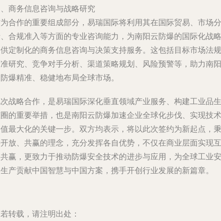
四、商务信息咨询与战略研究
作为合作的重要组成部分，易瑞国际将利用其在国际贸易、市场
析、合规准入等方面的专业咨询能力，为南阳云防爆的国际化战
提供定制化的商务信息咨询与决策支持服务。这包括目标市场法
标准研究、竞争对手分析、渠道策略规划、风险预警等，助力南
云防爆精准、稳健地布局全球市场。
此次战略合作，是易瑞国际深化垂直领域产业服务、构建工业品
态圈的重要举措，也是南阳云防爆加速企业全球化步伐、实现技
价值最大化的关键一步。双方均表示，将以此次签约为新起点，
持开放、共赢的理念，充分发挥各自优势，不仅在商业层面实现
利共赢，更致力于推动防爆安全技术的进步与应用，为全球工业
全生产贡献中国智慧与中国方案，携手开创行业发展的新篇章。
如若转载，请注明出处：